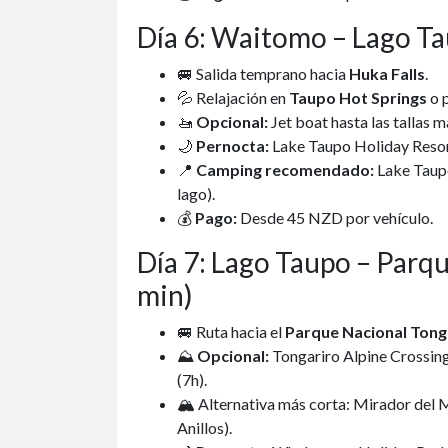
Día 6: Waitomo – Lago Ta
🚐 Salida temprano hacia
Huka Falls
.
💦 Relajación en
Taupo Hot Springs
o 
🚤
Opcional:
Jet boat hasta las tallas m
🌙
Pernocta:
Lake Taupo Holiday Resort
📍
Camping recomendado:
Lake Taupo
lago).
💰
Pago:
Desde 45 NZD por vehículo.
Día 7: Lago Taupo – Parq
min)
🚐 Ruta hacia el
Parque Nacional Tong
⛰
Opcional:
Tongariro Alpine Crossing
(7h).
🏔 Alternativa más corta: Mirador del
Anillos).