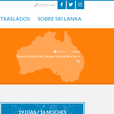
670 813 160
TRASLADOS
SOBRE SRI LANKA
Inicio
Viajes
Nueva Zelanda en Camper de Norte a Sur +
Fiji
19 DÍAS / 16 NOCHES