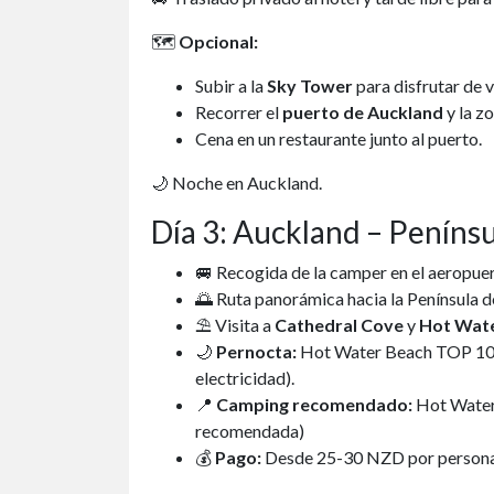
🗺️
Opcional:
Subir a la
Sky Tower
para disfrutar de 
Recorrer el
puerto de Auckland
y la z
Cena en un restaurante junto al puerto.
🌙 Noche en Auckland.
Día 3: Auckland – Peníns
🚐 Recogida de la camper en el aeropue
🌅 Ruta panorámica hacia la Península 
⛱ Visita a
Cathedral Cove
y
Hot Wat
🌙
Pernocta:
Hot Water Beach TOP 10 H
electricidad).
📍
Camping recomendado:
Hot Water
recomendada)
💰
Pago:
Desde 25-30 NZD por persona