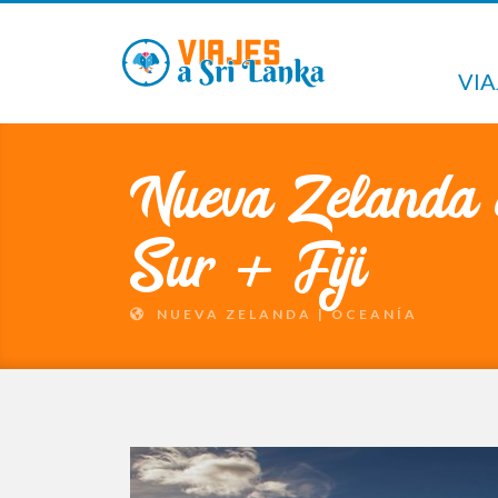
VIA
Nueva Zelanda 
Sur + Fiji
NUEVA ZELANDA
| OCEANÍA