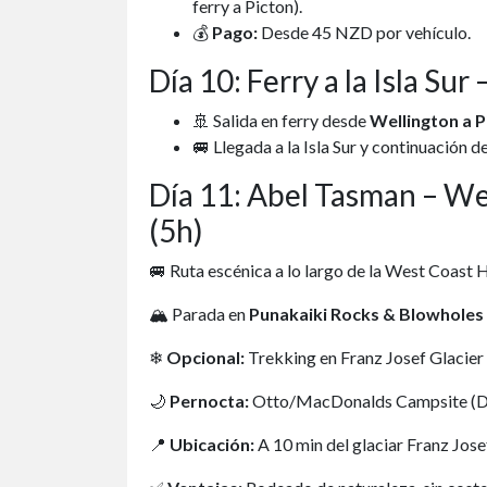
ferry a Picton).
💰
Pago:
Desde 45 NZD por vehículo.
Día 10: Ferry a la Isla Sur
🚢 Salida en ferry desde
Wellington a P
🚐 Llegada a la Isla Sur y continuación d
Día 11: Abel Tasman – Wes
(5h)
🚐 Ruta escénica a lo largo de la West Coast 
🏔 Parada en
Punakaiki Rocks & Blowholes
❄
Opcional:
Trekking en Franz Josef Glacier 
🌙
Pernocta:
Otto/MacDonalds Campsite (DOC 
📍
Ubicación:
A 10 min del glaciar Franz Jose