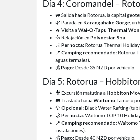
Día 4: Coromandel – Roto
🚐 Salida hacia Rotorua, la capital geote
🌿 Parada en
Karangahake Gorge
, un
🔥 Visita a
Wai-O-Tapu Thermal Won
💦 Relajación en
Polynesian Spa
.
🌙
Pernocta:
Rotorua Thermal Holiday P
📍
Camping recomendado:
Rotorua Th
aguas termales).
💰
Pago:
Desde 35 NZD por vehículo.
Día 5: Rotorua – Hobbito
🎥 Excursión matutina a
Hobbiton Mov
🚐 Traslado hacia
Waitomo
, famoso po
💦
Opcional:
Black Water Rafting (tubi
🌙
Pernocta:
Waitomo TOP 10 Holiday P
📍
Camping recomendado:
Waitomo T
instalaciones).
💰
Pago:
Desde 40 NZD por vehículo.