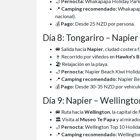
🌙
Pernocta:
Whakapapa Holiday Park, 
📍
Camping recomendado:
Whakapapa 
nacional).
💰
Pago:
Desde 25 NZD por persona.
Día 8: Tongariro – Napier
🚐 Salida hacia
Napier
, ciudad costera 
🍷 Recorrido por viñedos en
Hawke’s B
🏖 Relajación en la playa.
🌙
Pernocta:
Napier Beach Kiwi Holiday
📍
Camping recomendado:
Napier Bea
💰
Pago:
Desde 30-35 NZD por vehícul
Día 9: Napier – Wellingto
🚐 Ruta hacia
Wellington
, la capital d
🏛 Visita al
Museo Te Papa
y al mirado
🌙
Pernocta:
Wellington Top 10 Holiday P
📍
Camping recomendado:
Wellington