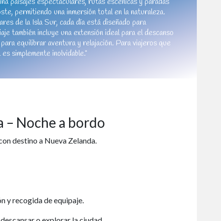
ina paisajes espectaculares, rutas escénicas y paradas
ste, permitiendo una inmersión total en la naturaleza.
res de la Isla Sur, cada día está diseñado para
viaje también incluye una extensión ideal para el descanso
a para equilibrar aventura y relajación. Para viajeros que
ta es simplemente inolvidable."
ña – Noche a bordo
 con destino a Nueva Zelanda.
ón y recogida de equipaje.
 descansar o explorar la ciudad.