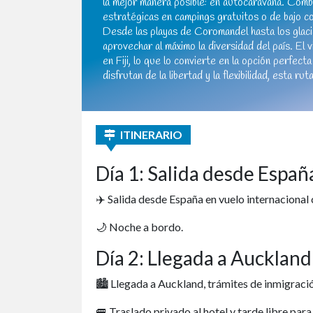
la mejor manera posible: en autocaravana. Comb
estratégicas en campings gratuitos o de bajo co
Desde las playas de Coromandel hasta los glacia
aprovechar al máximo la diversidad del país. El 
en Fiji, lo que lo convierte en la opción perfect
disfrutan de la libertad y la flexibilidad, esta ru
ITINERARIO
Día 1: Salida desde Espa
✈️ Salida desde España en vuelo internacional
🌙 Noche a bordo.
Día 2: Llegada a Auckland
🏙️ Llegada a Auckland, trámites de inmigraci
🚐 Traslado privado al hotel y tarde libre para